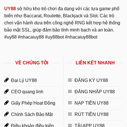
UY88
sở hữu kho trò chơi đa dạng với các tựa game phổ
biến như Baccarat, Roulette, Blackjack và Slot. Các trò
chơi vận hành dựa trên công nghệ RNG kết hợp hệ thống
bảo mật SSL, giúp đảm bảo tính minh bạch và an toàn.
#uy88 #nhacaiuy88 #uy88bot #nhacaiuy88bot
VỀ CHÚNG TÔI
LIÊN KẾT NHANH
Đại Lý UY88
ĐĂNG KÝ UY88
CEO quang linh
ĐĂNG NHẬP UY88
Giấy Phép Hoạt Động
NẠP TIỀN UY88
Chính Sách Bảo Mật
RÚT TIỀN UY88
Điều khoản điều kiện
TẢI APP UY88