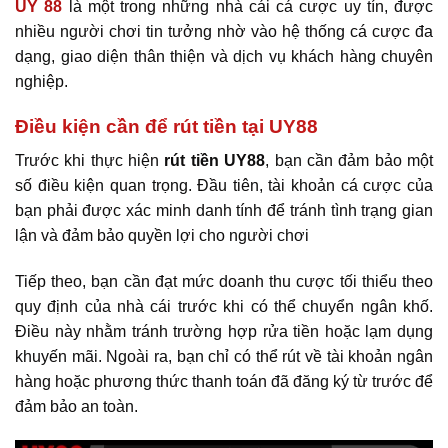
UY 88
là một trong những nhà cái cá cược uy tín, được
nhiều người chơi tin tưởng nhờ vào hệ thống cá cược đa
dạng, giao diện thân thiện và dịch vụ khách hàng chuyên
nghiệp.
Điều kiện cần để rút tiền tại UY88
Trước khi thực hiện
rút tiền UY88
, bạn cần đảm bảo một
số điều kiện quan trọng. Đầu tiên, tài khoản cá cược của
bạn phải được xác minh danh tính để tránh tình trạng gian
lận và đảm bảo quyền lợi cho người chơi
Tiếp theo, bạn cần đạt mức doanh thu cược tối thiểu theo
quy định của nhà cái trước khi có thể chuyển ngân khố.
Điều này nhằm tránh trường hợp rửa tiền hoặc lạm dụng
khuyến mãi. Ngoài ra, bạn chỉ có thể rút về tài khoản ngân
hàng hoặc phương thức thanh toán đã đăng ký từ trước để
đảm bảo an toàn.