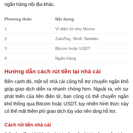
ngân hàng nội địa khác.
Phương thức
Nội dung
1
Ví điện tử như Momo
2
ZaloPay, Skrill, Neteller
3
Bitcoin hoặc USDT
4
Ngân hàng
Hướng dẫn cách rút tiền tại nhà cái
Bên cạnh đó, một số nhà cái cũng hỗ trợ chuyển ngân khố
giúp giao dịch diễn ra nhanh chóng hơn. Ngoài ra, với sự
phát triển của tiền điện tử, bạn cũng có thể chuyển ngân
khố thông qua Bitcoin hoặc USDT, tuy nhiên hình thức này
có thể mất thêm phí giao dịch tùy vào nền tảng hỗ trợ.
Cách rút tiền nhà cái