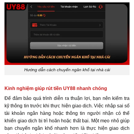
Hướng dẫn cách chuyển ngân khố tại nhà cái
Kinh nghiệm giúp rút tiền UY88 nhanh chóng
Để đảm bảo quá trình diễn ra thuận lợi, bạn nên kiểm tra
kỹ thông tin trước khi thực hiện giao dịch. Việc nhập sai số
tài khoản ngân hàng hoặc thông tin người nhận có thể
khiến giao dịch bị trì hoãn hoặc thất bại. Một mẹo nhỏ giúp
bạn chuyển ngân khố nhanh hơn là thực hiện giao dịch