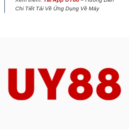
Chi Tiết Tải Về Ứng Dụng Về Máy