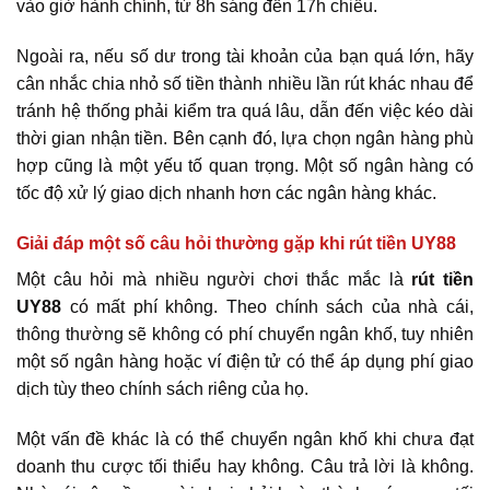
vào giờ hành chính, từ 8h sáng đến 17h chiều.
Ngoài ra, nếu số dư trong tài khoản của bạn quá lớn, hãy
cân nhắc chia nhỏ số tiền thành nhiều lần rút khác nhau để
tránh hệ thống phải kiểm tra quá lâu, dẫn đến việc kéo dài
thời gian nhận tiền. Bên cạnh đó, lựa chọn ngân hàng phù
hợp cũng là một yếu tố quan trọng. Một số ngân hàng có
tốc độ xử lý giao dịch nhanh hơn các ngân hàng khác.
Giải đáp một số câu hỏi thường gặp khi rút tiền UY88
Một câu hỏi mà nhiều người chơi thắc mắc là
rút tiền
UY88
có mất phí không. Theo chính sách của nhà cái,
thông thường sẽ không có phí chuyển ngân khố, tuy nhiên
một số ngân hàng hoặc ví điện tử có thể áp dụng phí giao
dịch tùy theo chính sách riêng của họ.
Một vấn đề khác là có thể chuyển ngân khố khi chưa đạt
doanh thu cược tối thiểu hay không. Câu trả lời là không.