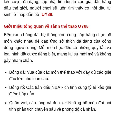
kèo cược đa dạng, cập nhật liên tục từ các giải đấu hàng
đầu thế giới, người chơi sẽ luôn tìm thấy cơ hội đầu tư
sinh lời hấp dẫn bởi
UY88
.
Giới thiệu tổng quan về sảnh thể thao UY88
Bên cạnh bóng đá, hệ thống còn cung cấp hàng chục bộ
môn khác nhau để đáp ứng sở thích đa dạng của cộng
đồng người dùng. Mỗi môn học đều có những quy tắc và
loại hình đặt cược riêng biệt, mang lại sự mới mẻ và không
gây nhàm chán.
Bóng đá: Vua của các môn thể thao với đầy đủ các giải
đấu lớn nhỏ toàn cầu.
Bóng rổ: Các trận đấu NBA kịch tính cùng tỷ lệ kèo ghi
điểm hấp dẫn.
Quần vợt, cầu lông và đua xe: Những bộ môn đòi hỏi
tính phân tích chuyên sâu về phong độ cá nhân.