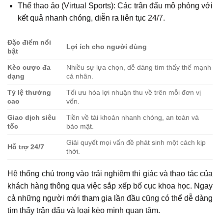
Thể thao ảo (Virtual Sports): Các trận đấu mô phỏng với
kết quả nhanh chóng, diễn ra liên tục 24/7.
Đặc điểm nổi
Lợi ích cho người dùng
bật
Kèo cược đa
Nhiều sự lựa chọn, dễ dàng tìm thấy thế mạnh
dạng
cá nhân.
Tỷ lệ thưởng
Tối ưu hóa lợi nhuận thu về trên mỗi đơn vị
cao
vốn.
Giao dịch siêu
Tiền về tài khoản nhanh chóng, an toàn và
tốc
bảo mật.
Giải quyết mọi vấn đề phát sinh một cách kịp
Hỗ trợ 24/7
thời.
Hệ thống chú trọng vào trải nghiệm thị giác và thao tác của
khách hàng thông qua việc sắp xếp bố cục khoa học. Ngay
cả những người mới tham gia lần đầu cũng có thể dễ dàng
tìm thấy trận đấu và loại kèo mình quan tâm.