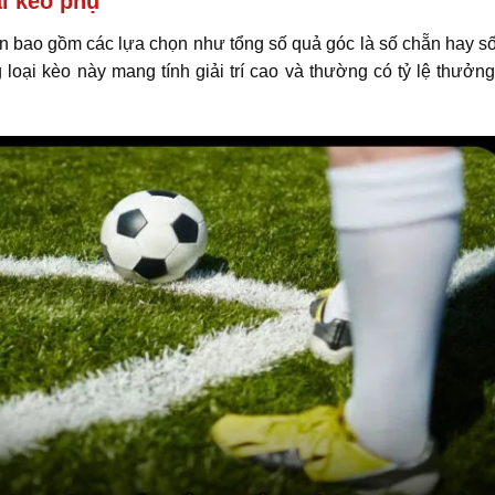
ại kèo phụ
 bao gồm các lựa chọn như tổng số quả góc là số chẵn hay số
oại kèo này mang tính giải trí cao và thường có tỷ lệ thưởng