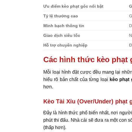
Ưu điểm kèo phạt góc nổi bật
G
Tỷ lệ thưởng cao
G
Minh bạch thông tin
D
Giao dịch siêu tốc
N
Hỗ trợ chuyên nghiệp
Đ
Các hình thức kèo phạt 
Mỗi loại hình đặt cược đều mang lại nhữn
hiểu rõ bản chất của từng loại
kèo phạt
hơn.
Kèo Tài Xỉu (Over/Under) phạt 
Đây là hình thức phổ biến nhất, nơi ngườ
phút thi đấu. Nhà cái sẽ đưa ra một con 
(thấp hơn).