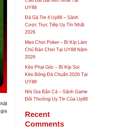
Cầu Bất Bại Mới Nhất Tại
UY88
Đá Gà Tre 4 Uy88 – Sảnh
Cược Trực Tiếp Uy Tín Nhất
2026
Mẹo Chơi Poker – Bí Kíp Làm
Chủ Bàn Chơi Tại UY88 Năm
2026
Kèo Phạt Góc – Bí Kíp Soi
Kèo Bóng Đá Chuẩn 2026 Tại
UY88
Nhị Gia Bắn Cá – Sảnh Game
Đổi Thưởng Uy Tín Của Uy88
chất
 gia
Recent
Comments