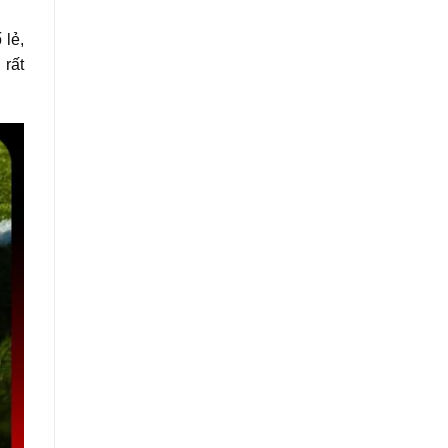
 lẻ,
 rất