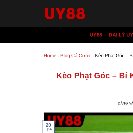
Bỏ
qua
nội
dung
UY88
ĐẠI LÝ U
Home
-
Blog Cá Cược
-
Kèo Phạt Góc – B
Kèo Phạt Góc – Bí 
ĐĂNG V
20
Th4