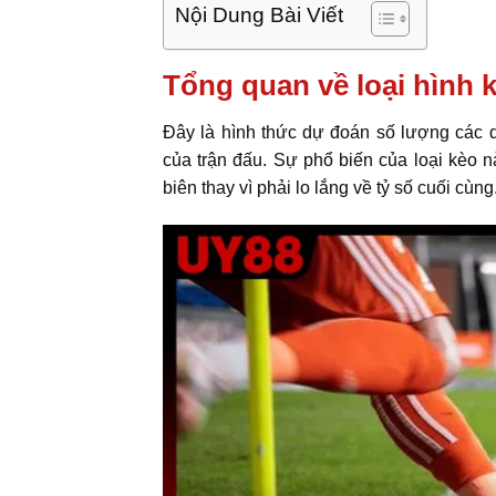
Nội Dung Bài Viết
Tổng quan về loại hình 
Đây là hình thức dự đoán số lượng các q
của trận đấu. Sự phổ biến của loại kèo n
biên thay vì phải lo lắng về tỷ số cuối cùng